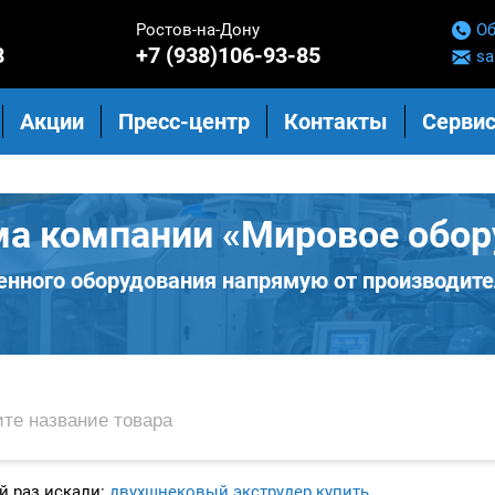
Ростов-на-Дону
Об
8
+7 (938)106-93-85
sa
Акции
Пресс-центр
Контакты
Сервис
ма компании «Мировое обор
нного оборудования напрямую от производите
 раз искали:
двухшнековый экструдер купить