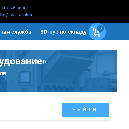
ратный звонок
les@ok-stanok.ru
0
ная служба
3D-тур по складу
удование»
ля
НАЙТИ