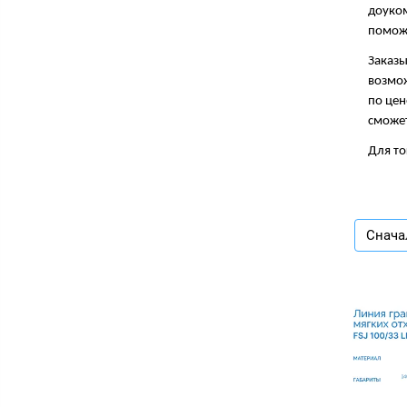
доуком
помож
Заказы
возмож
по цен
сможет
Для то
Снача