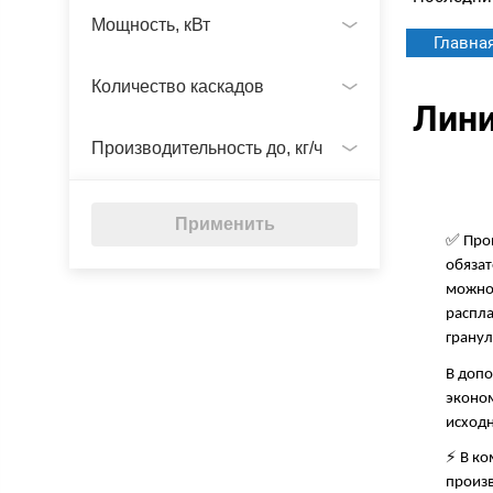
Мощность, кВт
Главна
Количество каскадов
Лини
Производительность до, кг/ч
Применить
✅ Пром
обязат
можно 
распла
гранул
В допо
эконом
исходн
⚡ В ко
произв