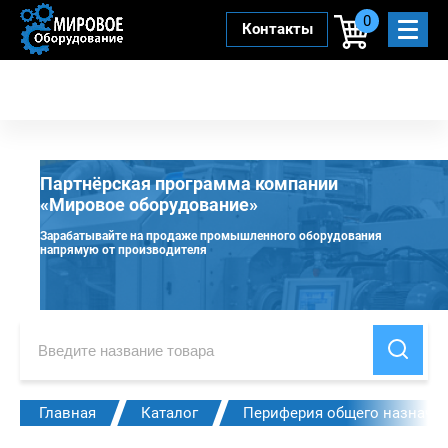
0
Контакты
Партнёрская программа компании
«Мировое оборудование»
Зарабатывайте на продаже промышленного оборудования
напрямую от производителя
Главная
Каталог
Периферия общего назначе