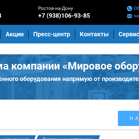
Ростов-на-Дону
Об
8
+7 (938)106-93-85
sa
Акции
Пресс-центр
Контакты
Сервис
ма компании «Мировое обор
нного оборудования напрямую от производите
Н