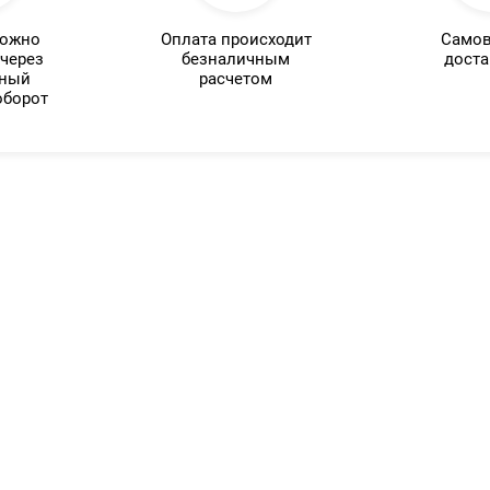
можно
Оплата происходит
Самов
 через
безналичным
доста
нный
расчетом
оборот