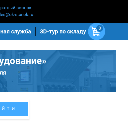
ратный звонок
les@ok-stanok.ru
0
ная служба
3D-тур по складу
удование»
ля
АЙТИ