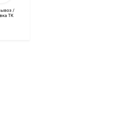
ывоз /
вка ТК