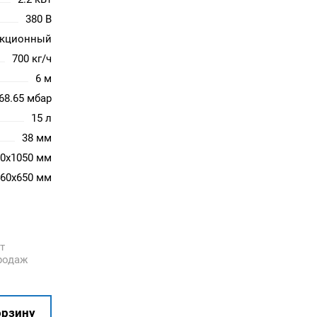
380 В
укционный
700 кг/ч
6 м
68.65 мбар
15 л
38 мм
50x1050 мм
460x650 мм
т
родаж
орзину