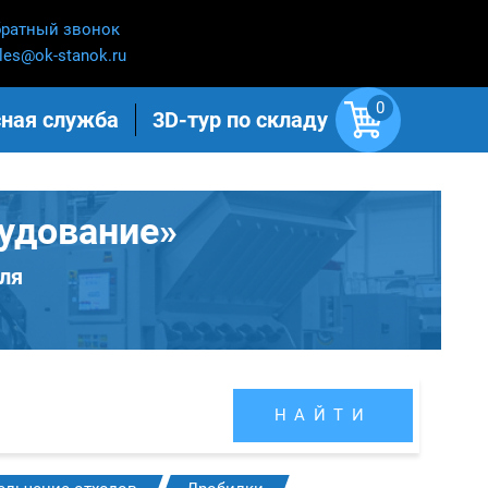
ратный звонок
les@ok-stanok.ru
0
ная служба
3D-тур по складу
удование»
ля
НАЙТИ