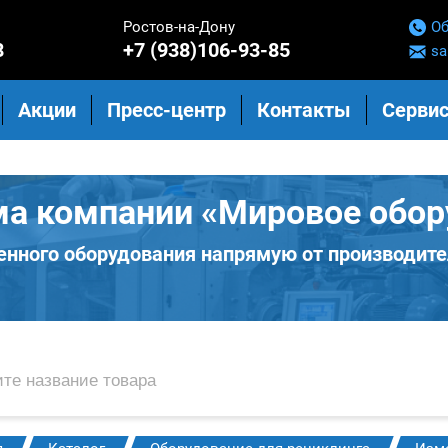
Ростов-на-Дону
Об
8
+7 (938)106-93-85
sa
Акции
Пресс-центр
Контакты
Сервис
ма компании «Мировое обор
нного оборудования напрямую от производите