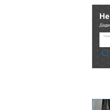
Не
Дади
Ном