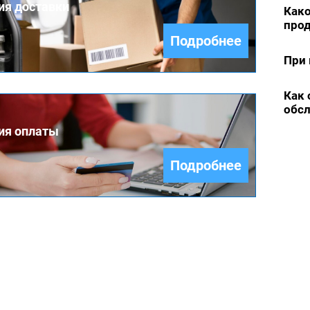
ия доставки
Како
про
Подробнее
При 
Как 
обс
ия оплаты
Подробнее