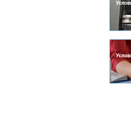
Услов
Услов