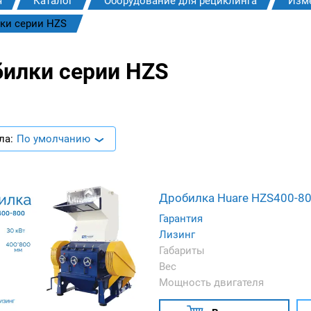
я
Каталог
Оборудование для рециклинга
Изм
ки серии HZS
илки серии HZS
ла:
По умолчанию
Дробилка Huare HZS400-8
Гарантия
Лизинг
Габариты
Вес
Мощность двигателя