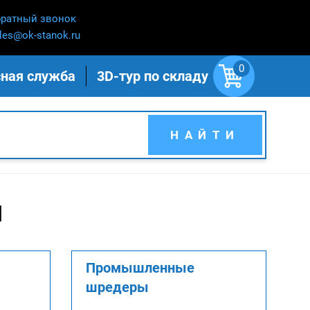
ратный звонок
les@ok-stanok.ru
0
ная служба
3D-тур по складу
НАЙТИ
я
Промышленные
шредеры