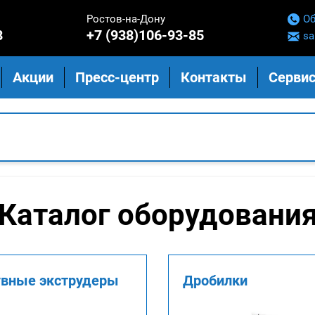
Ростов-на-Дону
Об
8
+7 (938)106-93-85
sa
Акции
Пресс-центр
Контакты
Сервис
Каталог оборудовани
вные экструдеры
Дробилки