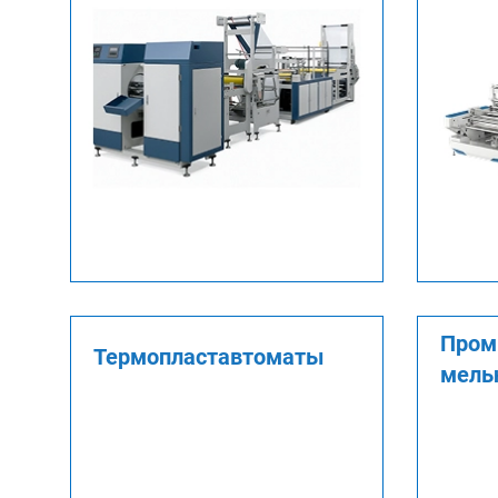
Про
Термопластавтоматы
мель