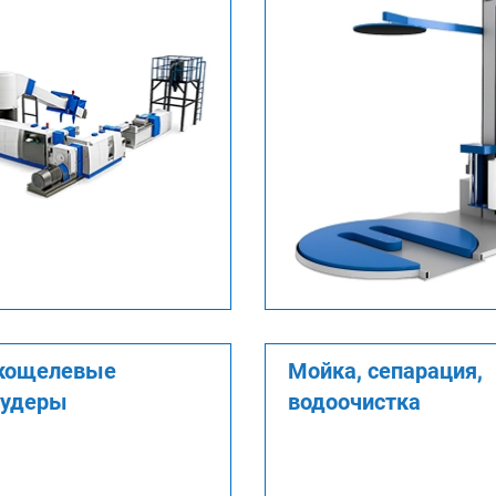
кощелевые
Мойка, сепарация,
рудеры
водоочистка