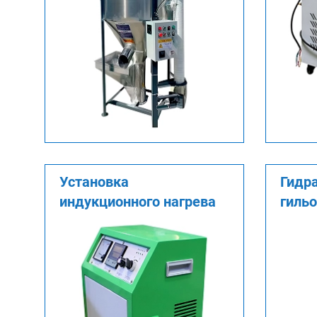
Установка
Гидр
индукционного нагрева
гиль