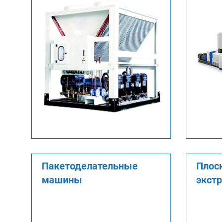
Пакетоделательные
Плос
машины
экст