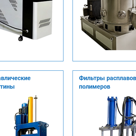
авлические
Фильтры расплаво
отины
полимеров