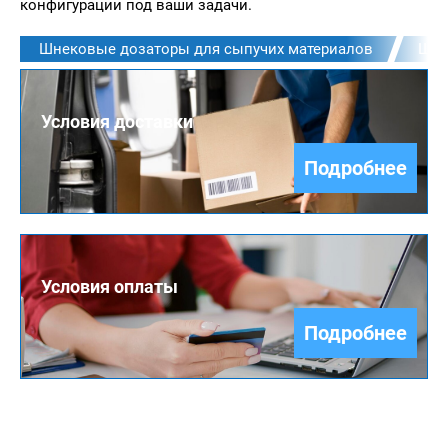
конфигурации под ваши задачи.
Шнековые дозаторы для сыпучих материалов
Шне
Условия доставки
Подробнее
Условия оплаты
Подробнее