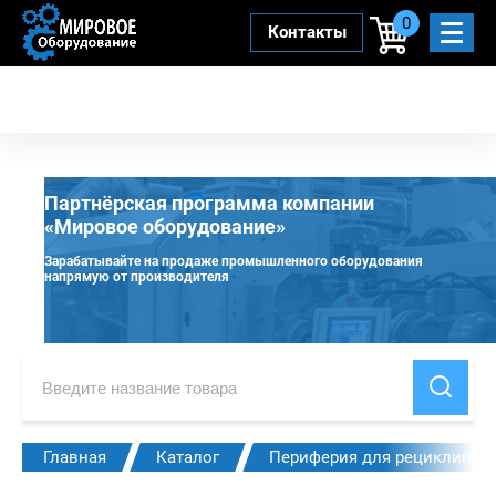
0
Контакты
Партнёрская программа компании
«Мировое оборудование»
Зарабатывайте на продаже промышленного оборудования
напрямую от производителя
Главная
Каталог
Периферия для рециклинга