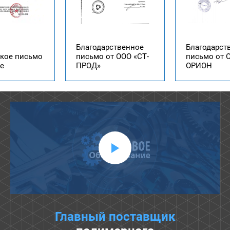
Сертификат
ственное
Благодарственное
ООО «Подол
т ООО «СТ-
письмо от ООО
завод
ОРИОН
оборудован
Главный поставщик