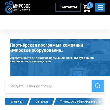
0
Контакты
Партнёрская программа компании
«Мировое оборудование»
Зарабатывайте на продаже промышленного оборудования
напрямую от производителя
Главная
Каталог
Флексографические печат