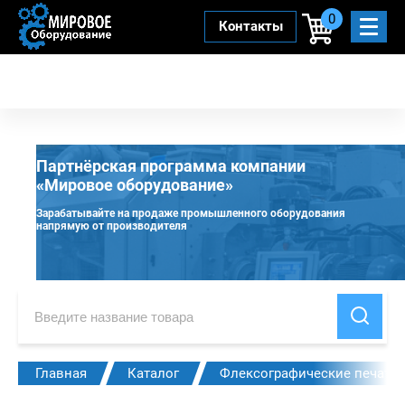
0
Контакты
Партнёрская программа компании
«Мировое оборудование»
Зарабатывайте на продаже промышленного оборудования
напрямую от производителя
Главная
Каталог
Флексографические печат