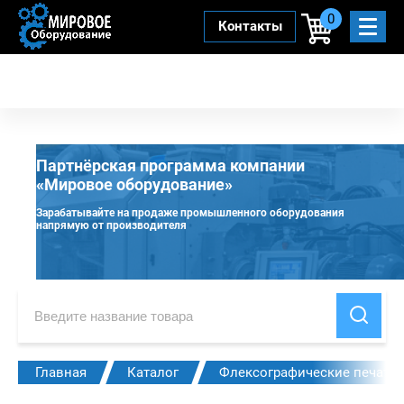
0
Контакты
Партнёрская программа компании
«Мировое оборудование»
Зарабатывайте на продаже промышленного оборудования
напрямую от производителя
Главная
Каталог
Флексографические печат