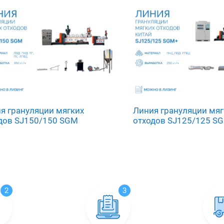
я грануляции мягких
Линия грануляции мяг
дов SJ150/150 SGM
отходов SJ125/125 S
2
3