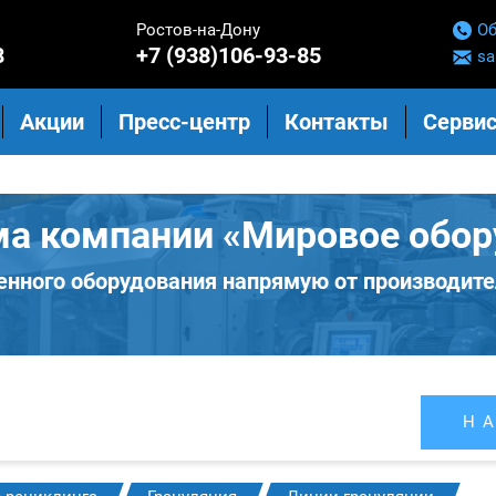
Ростов-на-Дону
Об
8
+7 (938)106-93-85
sa
Акции
Пресс-центр
Контакты
Сервис
ма компании «Мировое обор
нного оборудования напрямую от производите
Н