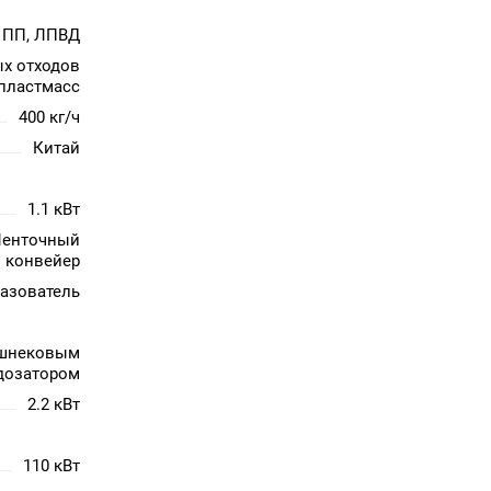
 ПП, ЛПВД
ых отходов
пластмасс
400 кг/ч
Китай
1.1 кВт
Ленточный
конвейер
азователь
 шнековым
дозатором
2.2 кВт
110 кВт