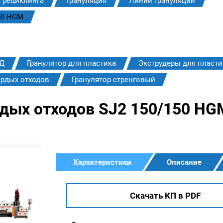
 рециклинга
Грануляция
Линии грануляции
50 HGM
НД
Гранулятор для пластика
Экструдеры для пласти
ердых отходов
Гранулятор стренговый
рдых отходов SJ2 150/150 HG
Характеристики
Описание
Скачать КП в PDF