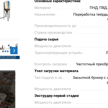
Основные характеристики
Материал
ПНД, ПВД,
Назначение
Переработка твёрд
Производительность до
Страна производства
Подача сырья
Мощность двигателя
Транспортирующее устройство
Контроль загрузки
Частотный преобр
Узел загрузки материала
Тип подачи в экструдер
Засыпной бункер с
Мощность двигателя
Экструдер первой стадии
Мощность двигателя