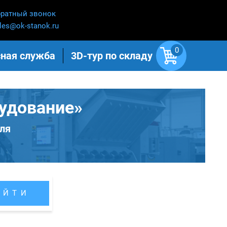
ратный звонок
les@ok-stanok.ru
0
ная служба
3D-тур по складу
удование»
ля
АЙТИ