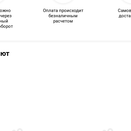
можно
Оплата происходит
Самов
 через
безналичным
доста
нный
расчетом
оборот
ают