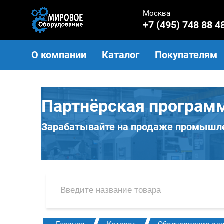
Москва
+7 (495) 748 88 4
О компании
Каталог
Покупателям
Партнёрская програм
Зарабатывайте на продаже промышле