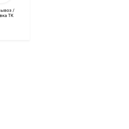
ывоз /
вка ТК
--
1}