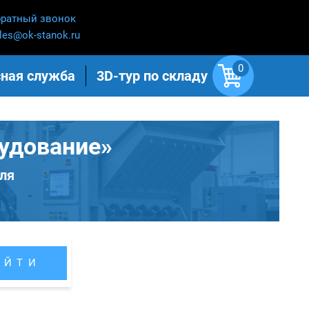
ратный звонок
les@ok-stanok.ru
0
ная служба
3D-тур по складу
удование»
ля
АЙТИ