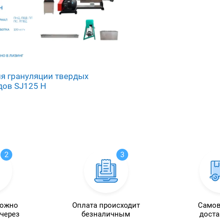
я грануляции твердых
дов SJ125 Н
2
3
можно
Оплата происходит
Самов
 через
безналичным
доста