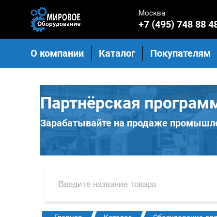
Москва
+7 (495) 748 88 4
О компании
Каталог
Покупателям
Партнёрская програм
Зарабатывайте на продаже промышле