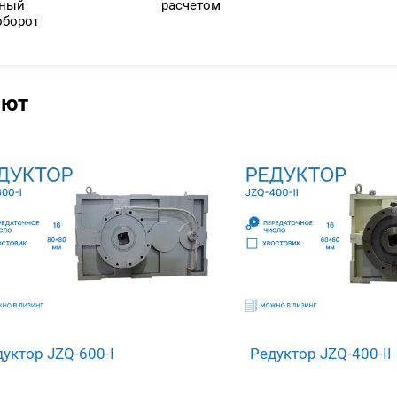
нный
расчетом
оборот
ают
уктор JZQ-600-I
Редуктор JZQ-400-II