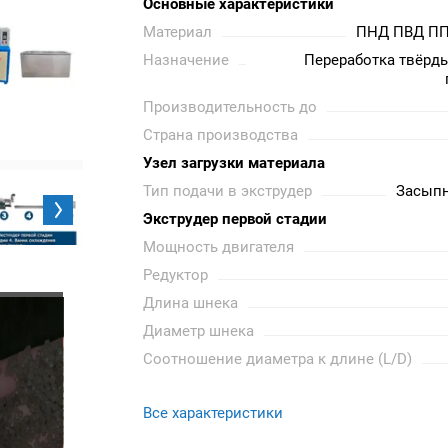
Основные характеристики
Материал
ПНД ПВД ПП
Назначение
Переработка твёрд
Производительность до
Страна производства
Узел загрузки материала
Тип подачи в экструдер
Засыпн
Экструдер первой стадии
Мощность двигателя
Редуктор
Длина шнека
Диаметр шнека
Соотношение диаметра к длине (L/D)
Все характеристики