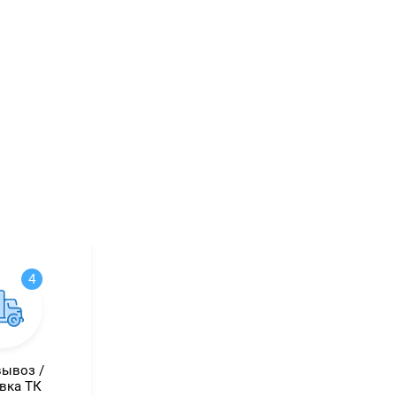
4
ывоз /
вка ТК