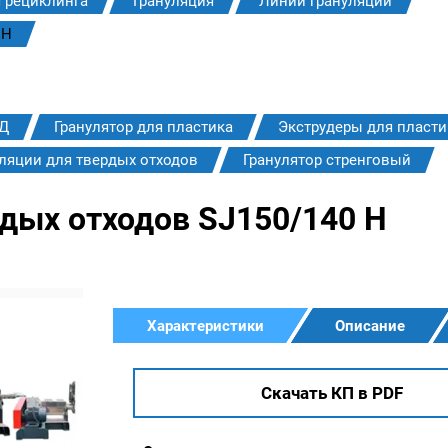
 рециклинга
Грануляция
Линии грануляции
 H
НД
Гранулятор для пластика
Экструдеры для пласти
ляции для твердых отходов
Гранулятор стренговый
дых отходов SJ150/140 H
Характеристики
Описание
Скачать КП в PDF