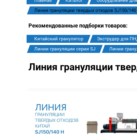
Главная
Каталог
Оборудование для
Линия грануляции твердых отходов SJ150/140
Рекомендованные подборки товаров:
Китайский гранулятор
Экструдер для П
Линии грануляции серии SJ
Линии грану
Линия грануляции твер