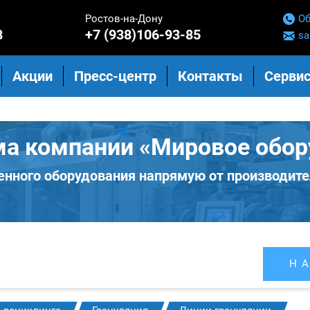
Ростов-на-Дону
Об
8
+7 (938)106-93-85
sa
Акции
Пресс-центр
Контакты
Сервис
ма компании «Мировое обор
нного оборудования напрямую от производите
Н