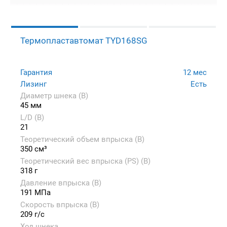
Термопластавтомат TYD168SG
Гарантия
12 мес
Лизинг
Есть
Диаметр шнека (B)
45 мм
L/D (B)
21
Теоретический объем впрыска (B)
350 см³
Теоретический вес впрыска (PS) (B)
318 г
Давление впрыска (B)
191 МПа
Скорость впрыска (B)
209 г/с
Ход шнека