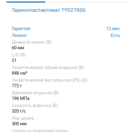
Термопластавтомат TYD278SG
Гарантия
12 мес
Лизинг
Есть
Диаметр шнека (B)
60 мм
L/D (B)
21
Теоретический объем впрыска (B)
848 см³
Теоретический вес впрыска (PS) (B)
772 г
Давление впрыска (B)
196 МПа
Скорость впрыска (B)
320 г/с
Ход шнека
300 мм
Скорость вращения шнека