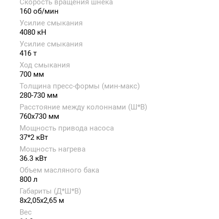
Скорость вращения шнека
160 об/мин
Усилие смыкания
4080 кН
Усилие смыкания
416 т
Ход смыкания
700 мм
Толщина пресс-формы (мин-макс)
280-730 мм
Расстояние между колоннами (Ш*В)
760x730 мм
Мощность привода насоса
37*2 кВт
Мощность нагрева
36.3 кВт
Объем масляного бака
800 л
Габариты (Д*Ш*В)
8x2,05x2,65 м
Вес