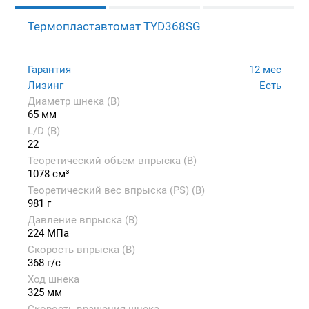
Термопластавтомат TYD368SG
Гарантия
12 мес
Лизинг
Есть
Диаметр шнека (B)
65 мм
L/D (B)
22
Теоретический объем впрыска (B)
1078 см³
Теоретический вес впрыска (PS) (B)
981 г
Давление впрыска (B)
224 МПа
Скорость впрыска (B)
368 г/с
Ход шнека
325 мм