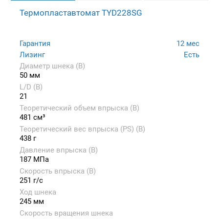
Термопластавтомат TYD228SG
Гарантия
12 мес
Лизинг
Есть
Диаметр шнека (B)
50 мм
L/D (B)
21
Теоретический объем впрыска (B)
481 см³
Теоретический вес впрыска (PS) (B)
438 г
Давление впрыска (B)
187 МПа
Скорость впрыска (B)
251 г/с
Ход шнека
245 мм
Скорость вращения шнека