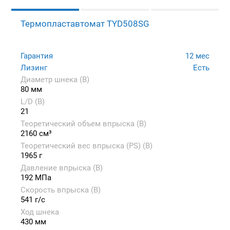
Термопластавтомат TYD508SG
Гарантия
12 мес
Лизинг
Есть
Диаметр шнека (B)
80 мм
L/D (B)
21
Теоретический объем впрыска (B)
2160 см³
Теоретический вес впрыска (PS) (B)
1965 г
Давление впрыска (B)
192 МПа
Скорость впрыска (B)
541 г/с
Ход шнека
430 мм