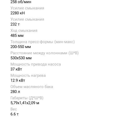
258 об/мин
Усилие смыкания
2280 кН
Усилие смыкания
232 т
Ход смыкания
485 мм
Толщина пресс-формы (мин-макс)
200-550 мм
Расстояние между колоннами (Ш*В)
530x530 мм
Мощность привода насоса
37 кВт
Мощность нагрева
12.9 кВт
Объем масляного бака
280 л
Габариты (Д*Ш*В)
5,79x1,41x2,09 м
Вес
6.6 т