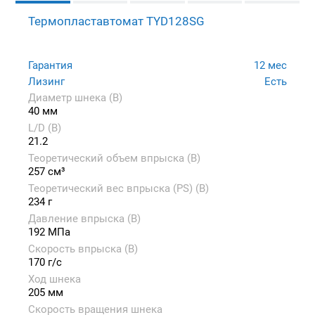
Термопластавтомат TYD128SG
Гарантия
12 мес
Лизинг
Есть
Диаметр шнека (B)
40 мм
L/D (B)
21.2
Теоретический объем впрыска (B)
257 см³
Теоретический вес впрыска (PS) (B)
234 г
Давление впрыска (B)
192 МПа
Скорость впрыска (B)
170 г/с
Ход шнека
205 мм
Скорость вращения шнека