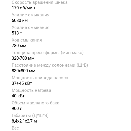
Скорость вращения шнека
170 об/мин
Усилие смыкания
5080 кН
Усилие смыкания
518 т
Ход смыкания
780 мм
Толщина пресс-формы (мин-макс)
320-780 мм
Расстояние между колоннами (Ш*В)
830x800 мм
Мощность привода насоса
37+45 кВт
Мощность нагрева
40 кВт
Объем масляного бака
900 л
Габариты (Д*Ш*В)
8,4x2,1x2,7 м
Вес