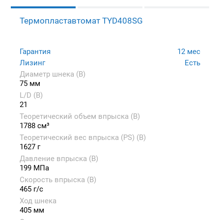
Термопластавтомат TYD408SG
Гарантия
12 мес
Лизинг
Есть
Диаметр шнека (B)
75 мм
L/D (B)
21
Теоретический объем впрыска (B)
1788 см³
Теоретический вес впрыска (PS) (B)
1627 г
Давление впрыска (B)
199 МПа
Скорость впрыска (B)
465 г/с
Ход шнека
405 мм