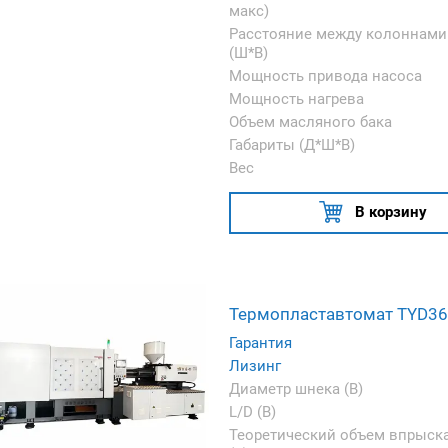
макс)
Расстояние между колоннами
(Ш*В)
Мощность привода насоса
Мощность нагрева
Объем масляного бака
Габариты (Д*Ш*В)
Вес
В корзину
Термопластавтомат TYD3
Гарантия
Лизинг
Диаметр шнека (B)
L/D (B)
Теоретический объем впрыск