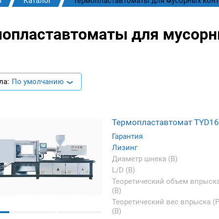
я
Каталог
Термопластавтоматы для мусорных кон
опластавтоматы для мусорн
ла:
По умолчанию
Термопластавтомат TYD1
Гарантия
Лизинг
Диаметр шнека (B)
L/D (B)
Теоретический объем впрыск
(B)
Теоретический вес впрыска (P
(B)