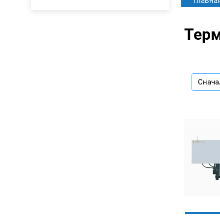
Главна
Терм
Снача