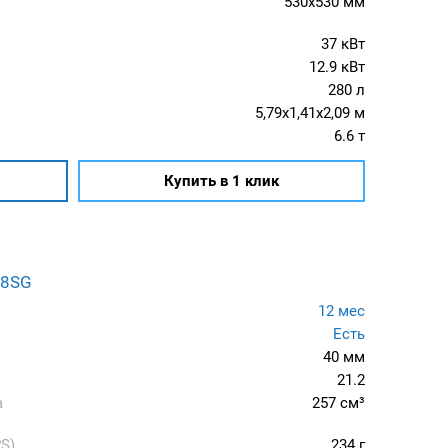
530x530 мм
37 кВт
12.9 кВт
280 л
5,79x1,41x2,09 м
6.6 т
Купить в 1 клик
28SG
12 мес
Есть
40 мм
21.2
а
257 см³
S)
234 г