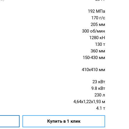
192 МПа
170 г/с
205 мм
300 об/мин
1280 кН
130 т
360 мм
150-430 мм
410x410 мм
23 кВт
9.8 кВт
230 л
4,64x1,22x1,93 м
4.1 т
Купить в 1 клик