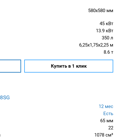
580x580 мм
45 кВт
13.9 кВт
350 л
6,25x1,75x2,25 м
8.6 т
Купить в 1 клик
68SG
12 мес
Есть
65 мм
22
а
1078 см³