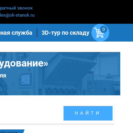
ратный звонок
les@ok-stanok.ru
0
ная служба
3D-тур по складу
удование»
ля
НАЙТИ