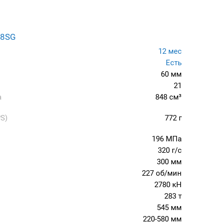
78SG
12 мес
Есть
60 мм
21
а
848 см³
S)
772 г
196 МПа
320 г/с
300 мм
227 об/мин
2780 кН
283 т
545 мм
220-580 мм