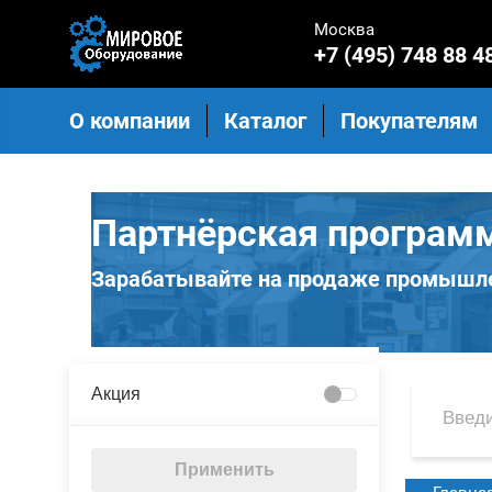
Москва
+7 (495) 748 88 4
О компании
Каталог
Покупателям
Партнёрская програм
Зарабатывайте на продаже промышле
Акция
Применить