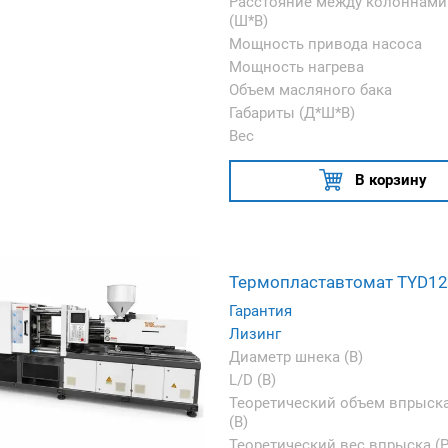
Расстояние между колоннами
(Ш*В)
Мощность привода насоса
Мощность нагрева
Объем масляного бака
Габариты (Д*Ш*В)
Вес
В корзину
Термопластавтомат TYD1
Гарантия
Лизинг
Диаметр шнека (B)
L/D (B)
Теоретический объем впрыск
(B)
Теоретический вес впрыска (P