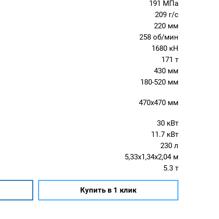
191 МПа
209 г/с
220 мм
258 об/мин
1680 кН
171 т
430 мм
180-520 мм
470x470 мм
30 кВт
11.7 кВт
230 л
5,33x1,34x2,04 м
5.3 т
Купить в 1 клик