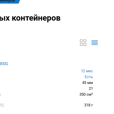
тейнеров
ых контейнеров
68SG
12 мес
Есть
45 мм
21
а
350 см³
S)
318 г