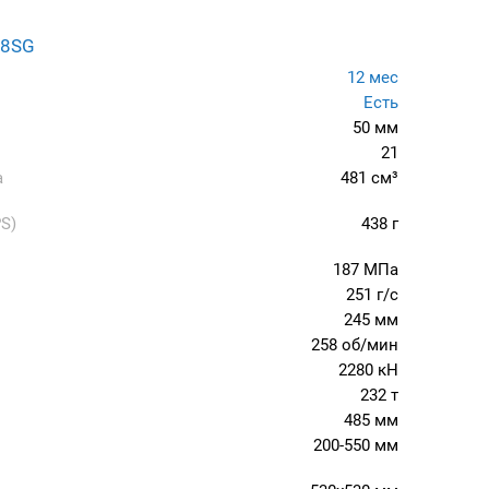
28SG
12 мес
Есть
50 мм
21
а
481 см³
S)
438 г
187 МПа
251 г/с
245 мм
258 об/мин
2280 кН
232 т
485 мм
200-550 мм