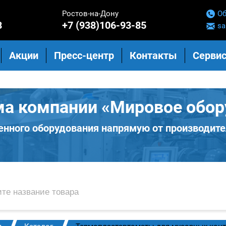
Ростов-на-Дону
Об
8
+7 (938)106-93-85
sa
Акции
Пресс-центр
Контакты
Сервис
ма компании «Мировое обор
нного оборудования напрямую от производите