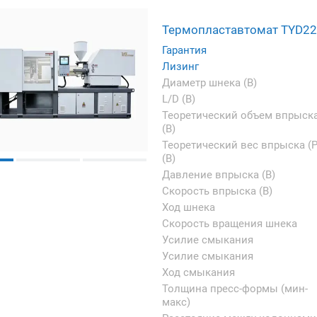
Термопластавтомат TYD2
Гарантия
Лизинг
Диаметр шнека (B)
L/D (B)
Теоретический объем впрыск
(B)
Теоретический вес впрыска (P
(B)
Давление впрыска (B)
Скорость впрыска (B)
Ход шнека
Скорость вращения шнека
Усилие смыкания
Усилие смыкания
Ход смыкания
Толщина пресс-формы (мин-
макс)