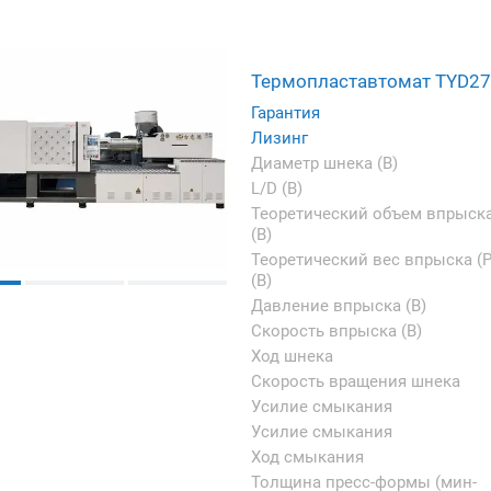
Термопластавтомат TYD2
Гарантия
Лизинг
Диаметр шнека (B)
L/D (B)
Теоретический объем впрыск
(B)
Теоретический вес впрыска (P
(B)
Давление впрыска (B)
Скорость впрыска (B)
Ход шнека
Скорость вращения шнека
Усилие смыкания
Усилие смыкания
Ход смыкания
Толщина пресс-формы (мин-