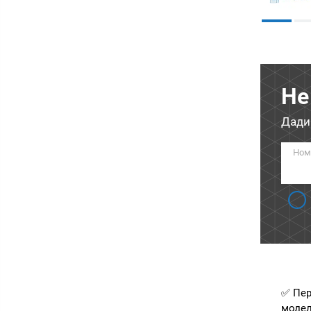
Не
Дади
Ном
✅ Пер
модел