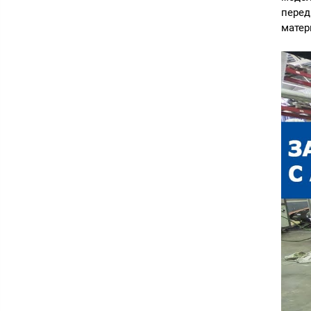
перед
матер