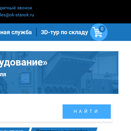
ратный звонок
les@ok-stanok.ru
0
ная служба
3D-тур по складу
удование»
ля
НАЙТИ