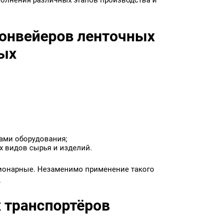
онвейеров ленточных
ых
ами оборудования;
х видов сырья и изделий.
ционарные. Незаменимо применение такого
.
 транспортёров