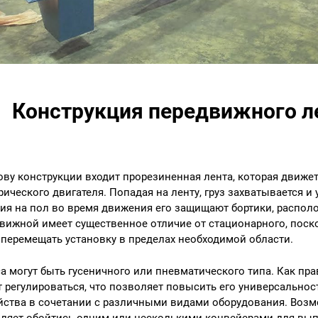
Конструкция передвижного л
ову конструкции входит прорезиненная лента, которая движе
рического двигателя. Попадая на ленту, груз захватывается 
ия на пол во время движения его защищают бортики, распол
вижной имеет существенное отличие от стационарного, поск
 перемещать установку в пределах необходимой области.
а могут быть гусеничного или пневматического типа. Как пра
 регулироваться, что позволяет повысить его универсальнос
йства в сочетании с различными видами оборудования. Возм
ляет обойтись одним или несколькими конвейерами для вып