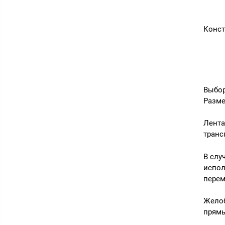
Конст
Выбор
Разме
Лента
транс
В слу
испол
перем
Желоб
прямы