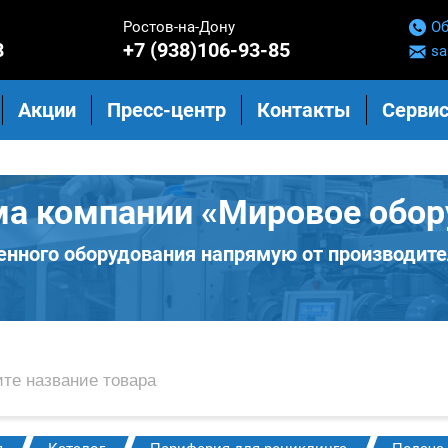
Ростов-на-Дону
Об
8
+7 (938)106-93-85
sa
Акции
Пресс-центр
Контакты
Сервис
ма компании «Мировое обор
нного оборудования напрямую от производите