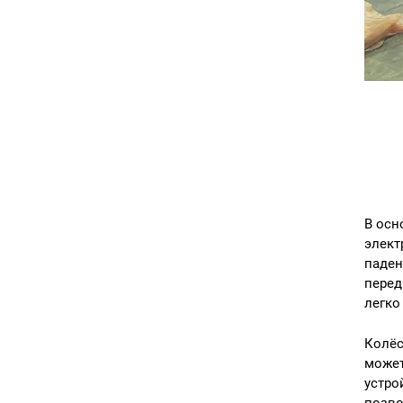
В осн
элект
паден
перед
легко
Колёс
может
устро
позво