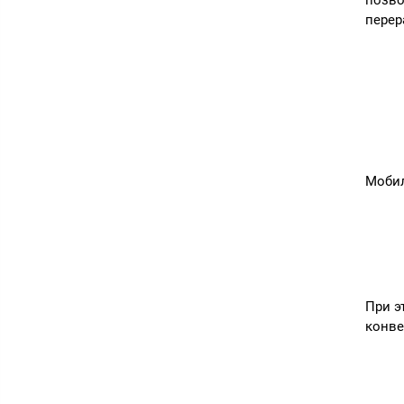
перер
Мобил
При э
конве