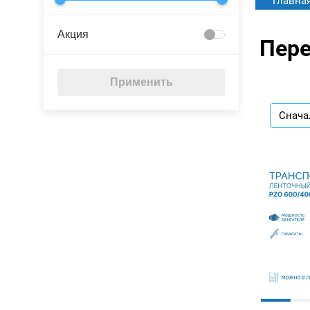
Главна
Акция
Пер
Применить
Снача