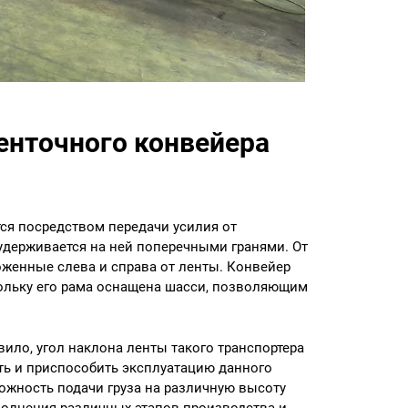
енточного конвейера
тся посредством передачи усилия от
и удерживается на ней поперечными гранями. От
оженные слева и справа от ленты. Конвейер
ольку его рама оснащена шасси, позволяющим
вило, угол наклона ленты такого транспортера
ть и приспособить эксплуатацию данного
ожность подачи груза на различную высоту
олнения различных этапов производства и