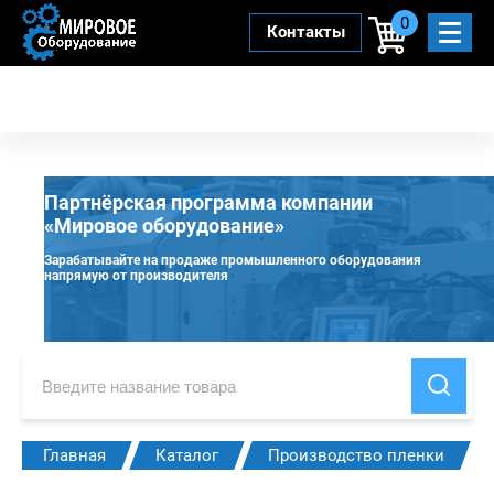
0
Контакты
Партнёрская программа компании
«Мировое оборудование»
Зарабатывайте на продаже промышленного оборудования
напрямую от производителя
Главная
Каталог
Производство пленки