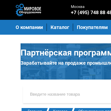
Москва
+7 (495) 748 88 4
О компании
Каталог
Покупателям
Партнёрская програм
Зарабатывайте на продаже промышле