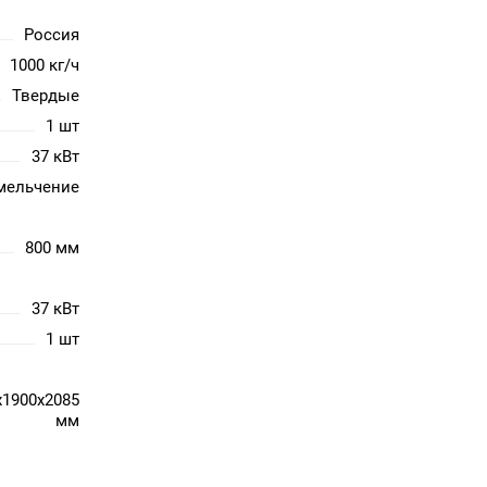
Россия
1000 кг/ч
Твердые
1 шт
37 кВт
мельчение
800 мм
37 кВт
1 шт
x1900x2085
мм