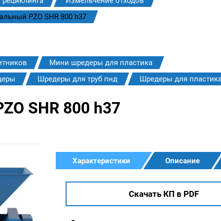
 рециклинга
Измельчение отходов
альный PZO SHR 800 h37
итников
Мини шредеры для пластика
деры
Шредеры для труб пнд
Шредеры для пластик
ZO SHR 800 h37
Характеристики
Описание
Скачать КП в PDF