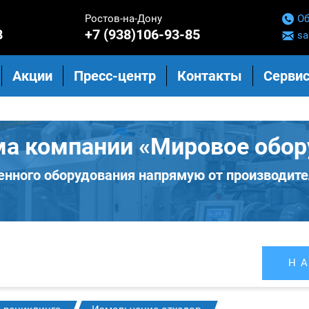
Ростов-на-Дону
Об
8
+7 (938)106-93-85
sa
Акции
Пресс-центр
Контакты
Сервис
ма компании «Мировое обор
нного оборудования напрямую от производите
Н