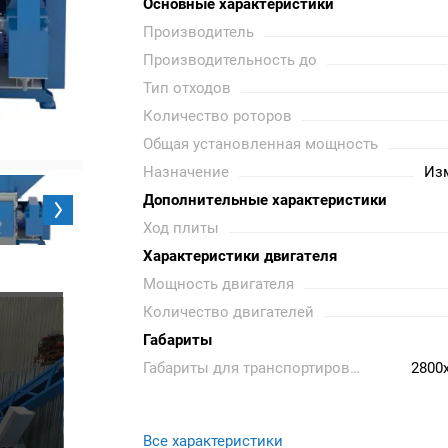
Основные характеристики
Производитель
Производительность до
Тип отходов
Количество роторов
Общая установленная мощность
Назначение
Из
Дополнительные характеристики
Ход плиты
Характеристики двигателя
Мощность двигателя
Количество двигателей
Габариты
Габариты для транспортировки
2800
Все характеристики