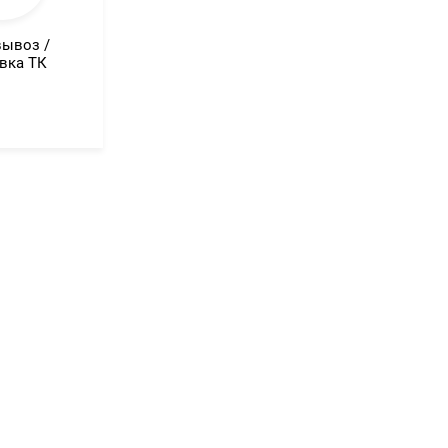
ывоз /
вка ТК
--
1}