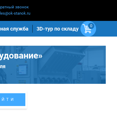
ратный звонок
les@ok-stanok.ru
0
ная служба
3D-тур по складу
удование»
ля
АЙТИ