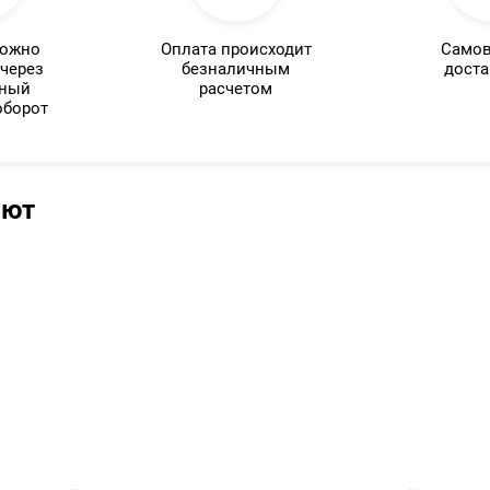
можно
Оплата происходит
Самов
 через
безналичным
доста
нный
расчетом
оборот
ают