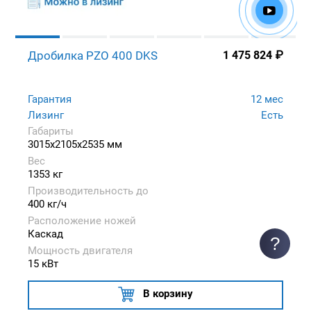
Дробилка PZO 400 DKS
1 475 824
₽
Гарантия
12 мес
Лизинг
Есть
Габариты
3015x2105x2535 мм
Вес
1353 кг
Производительность до
400 кг/ч
Расположение ножей
Каскад
?
Мощность двигателя
15 кВт
В корзину