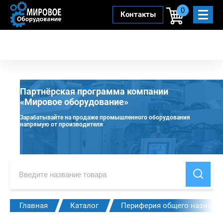
0
Контакты
Партнёрская программа компании
«Мировое оборудование»
Зарабатывайте на продаже промышленного оборудования
напрямую от производителя
Главная
Каталог
Периферия общего назначе