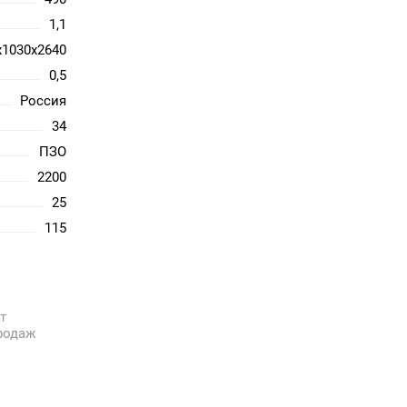
1,1
х1030х2640
0,5
Россия
34
ПЗО
2200
25
115
т
родаж