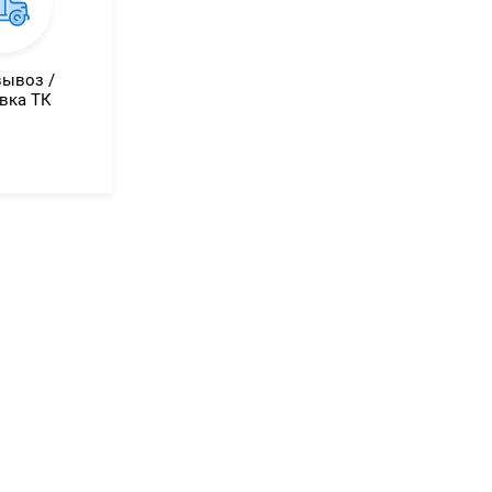
ывоз /
вка ТК