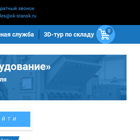
ратный звонок
les@ok-stanok.ru
0
ная служба
3D-тур по складу
удование»
ля
АЙТИ