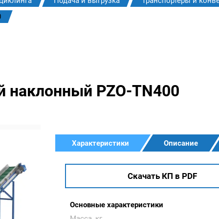
циклинга
Подача и выгрузка
Транспортеры и конв
0
й наклонный PZO-TN400
Характеристики
Описание
Скачать КП в PDF
Основные характеристики
Масса, кг