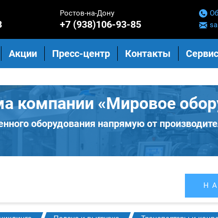
Ростов-на-Дону
Об
8
+7 (938)106-93-85
sa
Акции
Пресс-центр
Контакты
Сервис
ма компании «Мировое обор
нного оборудования напрямую от производите
Н