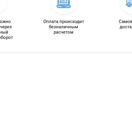
можно
Оплата происходит
Самов
 через
безналичным
доста
нный
расчетом
оборот