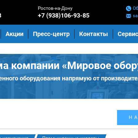
Ростов-на-Дону
Об
8
+7 (938)106-93-85
sa
Акции
Пресс-центр
Контакты
Сервис
ма компании «Мировое обор
нного оборудования напрямую от производите
Н