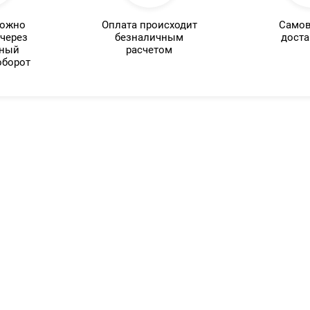
можно
Оплата происходит
Самов
 через
безналичным
доста
нный
расчетом
оборот