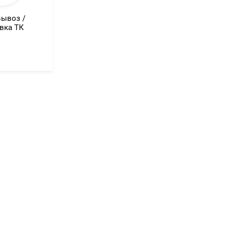
ывоз /
вка ТК