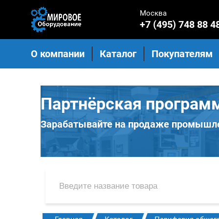
Москва
+7 (495) 748 88 4
О компании
Каталог
Покупателям
Партнёрская програм
Зарабатывайте на продаже промышле