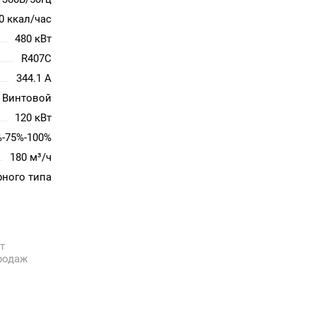
0 ккал/час
480 кВт
R407C
344.1 A
Винтовой
120 кВт
%-75%-100%
180 м³/ч
ного типа
т
родаж