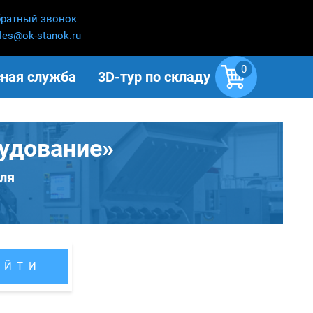
ратный звонок
les@ok-stanok.ru
0
ная служба
3D-тур по складу
удование»
ля
АЙТИ