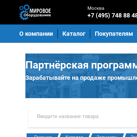
Москва
+7 (495) 748 88 4
О компании
Каталог
Покупателям
Партнёрская програм
Зарабатывайте на продаже промышле