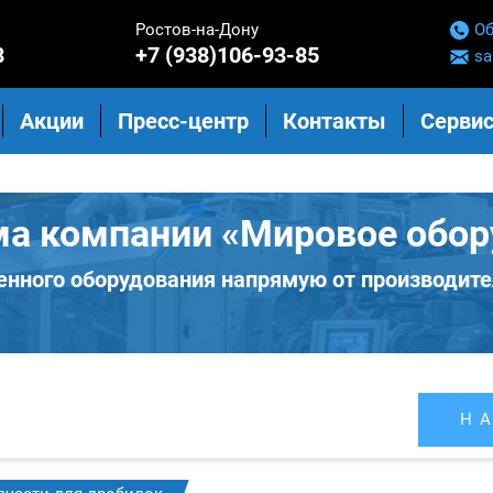
Ростов-на-Дону
Об
8
+7 (938)106-93-85
sa
Акции
Пресс-центр
Контакты
Сервис
ма компании «Мировое обор
нного оборудования напрямую от производите
Н