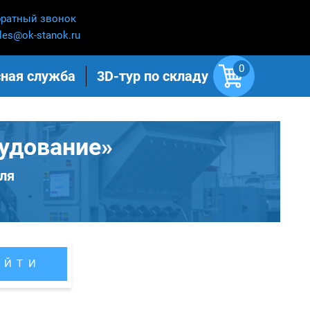
ратный звонок
les@ok-stanok.ru
0
ная служба
3D-тур по складу
удование»
ля
АЙТИ