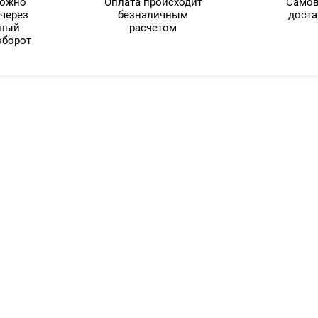
можно
Оплата происходит
Самов
 через
безналичным
доста
нный
расчетом
оборот