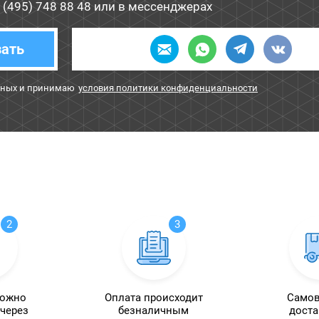
 (495) 748 88 48
или в мессенджерах
зать
нных и принимаю
условия политики конфиденциальности
2
3
можно
Оплата происходит
Самов
 через
безналичным
доста