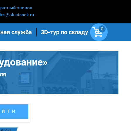
ратный звонок
les@ok-stanok.ru
0
ная служба
3D-тур по складу
удование»
ля
АЙТИ