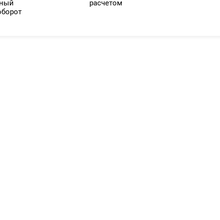
нный
расчетом
оборот