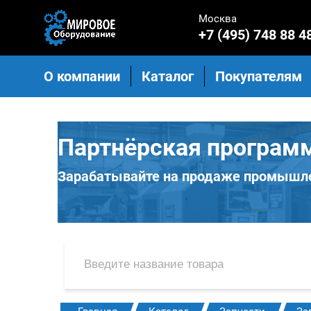
Москва
+7 (495) 748 88 4
О компании
Каталог
Покупателям
Партнёрская програм
Зарабатывайте на продаже промышле