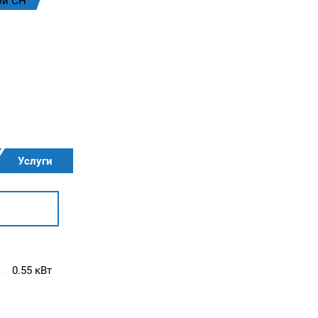
ой CH
Услуги
0.55 кВт