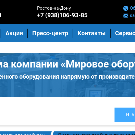
Ростов-на-Дону
Об
8
+7 (938)106-93-85
sa
Акции
Пресс-центр
Контакты
Сервис
ма компании «Мировое обор
нного оборудования напрямую от производите
Н