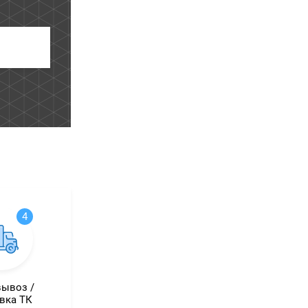
4
ывоз /
вка ТК