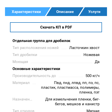
Характеристики
Описание
Услуги
Скачать КП в PDF
Отдельная группа для дробилок
Тип расположения ножей
Ласточкин хвост
Тип дробилки
Ножевая
Моющая
Да
Основные характеристики
Производительность до
500 кг/ч
Материал
Пвд, пнд, лпвд, пп, пэ, пс,
пластик, пластмасса, полимеры,
пленка, пэт
Назначение
Для измельчения пленки, биг-
бегов, мешков и канистр
Тип отходов
Мягкие