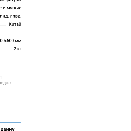
е и мягкие
 пнд, лпвд,
Китай
800x500 мм
2 кг
т
родаж
орзину