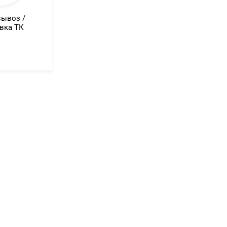
ывоз /
вка ТК