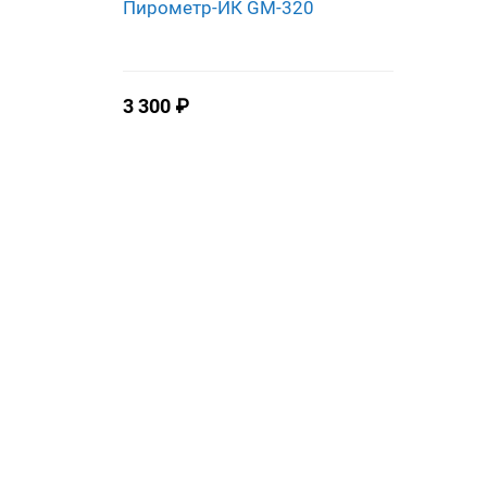
Пирометр-ИК GM-320
3 300
₽