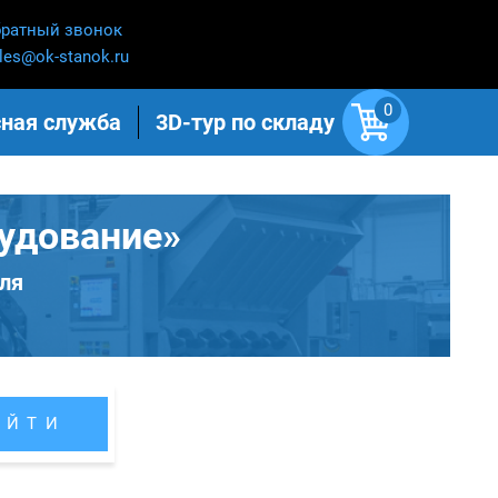
ратный звонок
les@ok-stanok.ru
0
ная служба
3D-тур по складу
удование»
ля
АЙТИ