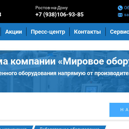
Ростов-на-Дону
Об
8
+7 (938)106-93-85
sa
Акции
Пресс-центр
Контакты
Сервис
ма компании «Мировое обор
нного оборудования напрямую от производите
Н