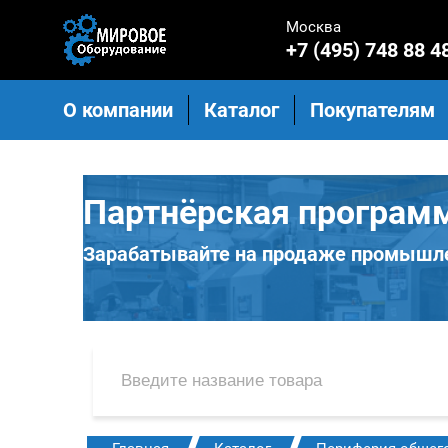
Москва
+7 (495) 748 88 4
О компании
Каталог
Покупателям
Партнёрская програм
Зарабатывайте на продаже промышле