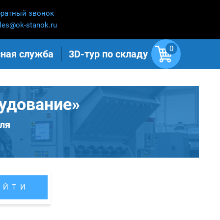
ратный звонок
les@ok-stanok.ru
0
ная служба
3D-тур по складу
удование»
ля
АЙТИ