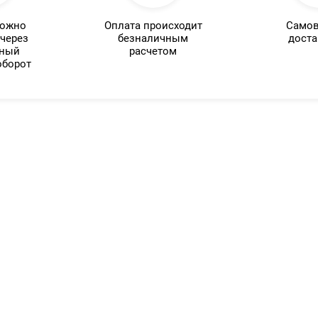
можно
Оплата происходит
Самов
 через
безналичным
доста
нный
расчетом
оборот