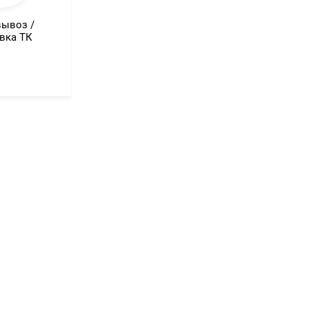
ывоз /
вка ТК