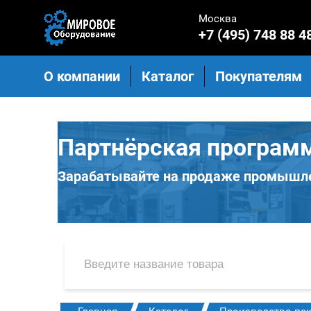
Москва
+7 (495) 748 88 4
О компании
Каталог
Покупателям
Партнёрская програм
Зарабатывайте на продаже промышле