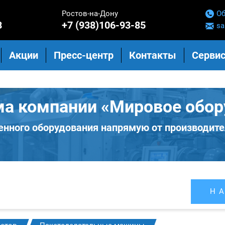
Ростов-на-Дону
Об
8
+7 (938)106-93-85
sa
Акции
Пресс-центр
Контакты
Сервис
ма компании «Мировое обор
нного оборудования напрямую от производите
Н