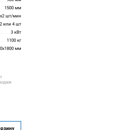
1500 мм
0х2 шт/мин
2 или 4 шт
3 кВт
1100 кг
00x1800 мм
т
родаж
орзину