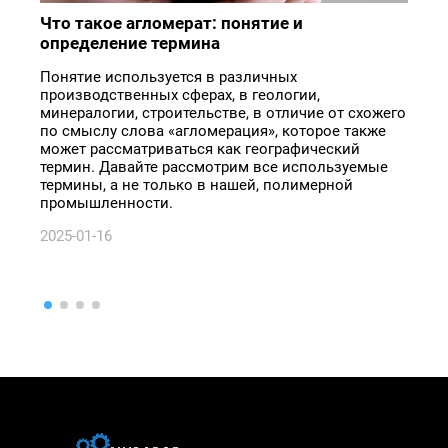
Что такое агломерат: понятие и
Затр
определение термина
мусо
Понятие используется в различных
Разб
производственных сферах, в геологии,
здани
минералогии, строительстве, в отличие от схожего
лицен
по смыслу слова «агломерация», которое также
2026-
может рассматриваться как географический
термин. Давайте рассмотрим все используемые
термины, а не только в нашей, полимерной
промышленности.
2025-01-16