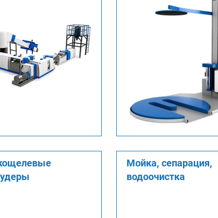
кощелевые
Мойка, сепарация,
рудеры
водоочистка