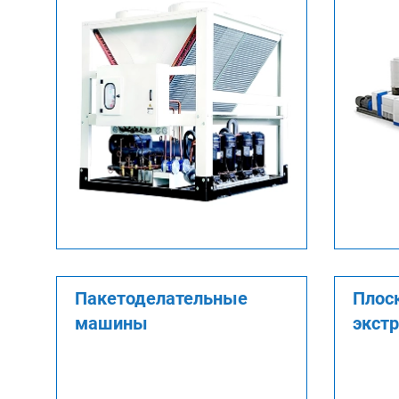
Пакетоделательные
Плос
машины
экст