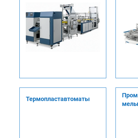
Про
Термопластавтоматы
мель