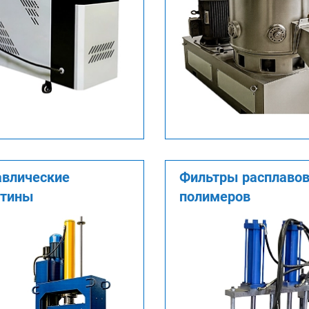
авлические
Фильтры расплаво
отины
полимеров