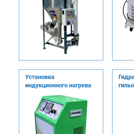
Установка
Гидр
индукционного нагрева
гиль