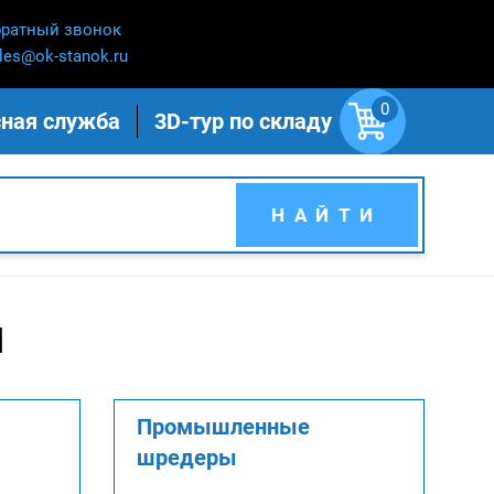
ратный звонок
les@ok-stanok.ru
0
ная служба
3D-тур по складу
НАЙТИ
я
Промышленные
шредеры