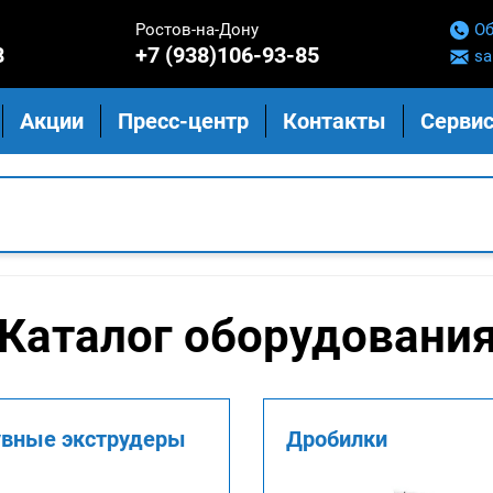
Ростов-на-Дону
Об
8
+7 (938)106-93-85
sa
Акции
Пресс-центр
Контакты
Сервис
Каталог оборудовани
вные экструдеры
Дробилки